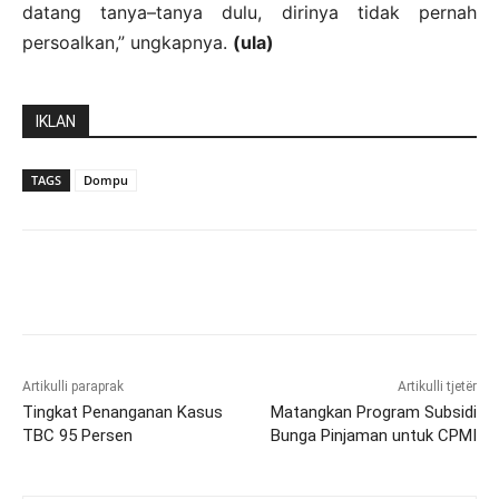
datang tanya–tanya dulu, dirinya tidak pernah
persoalkan,” ungkapnya.
(ula)
IKLAN
TAGS
Dompu
Artikulli paraprak
Artikulli tjetër
Tingkat Penanganan Kasus
Matangkan Program Subsidi
TBC 95 Persen
Bunga Pinjaman untuk CPMI