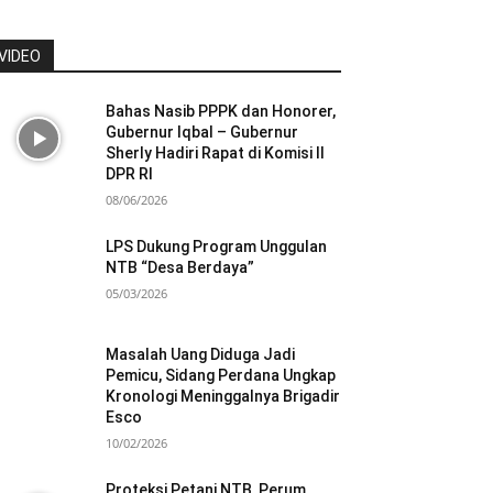
VIDEO
Bahas Nasib PPPK dan Honorer,
Gubernur Iqbal – Gubernur
Sherly Hadiri Rapat di Komisi II
DPR RI
08/06/2026
LPS Dukung Program Unggulan
NTB “Desa Berdaya”
05/03/2026
Masalah Uang Diduga Jadi
Pemicu, Sidang Perdana Ungkap
Kronologi Meninggalnya Brigadir
Esco
10/02/2026
Proteksi Petani NTB, Perum