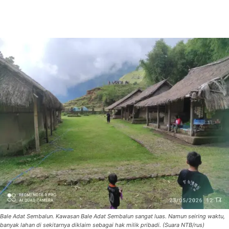
Bale Adat Sembalun. Kawasan Bale Adat Sembalun sangat luas. Namun seiring waktu,
banyak lahan di sekitarnya diklaim sebagai hak milik pribadi. (Suara NTB/rus)