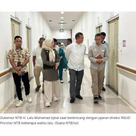
Gubernur NTB H. Lalu Muhamad Iqbal saat berbincang dengan jajaran direksi RSUD
Provinsi NTB beberapa waktu lalu. (Suara NTB/ist)