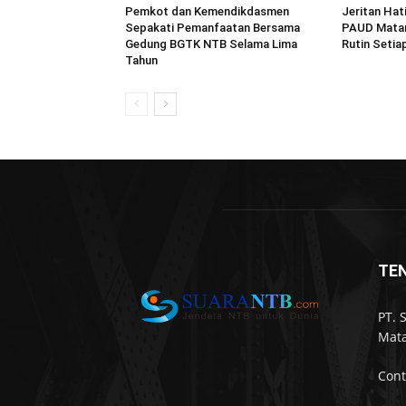
Pemkot dan Kemendikdasmen
Jeritan Hat
Sepakati Pemanfaatan Bersama
PAUD Matar
Gedung BGTK NTB Selama Lima
Rutin Setia
Tahun
TE
PT. 
Mata
Cont