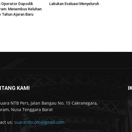
i Operator Dapodik
Lakukan Evaluasi Menyeluruh
am: Menembus Keluhan
p Tahun Ajaran Baru
NTANG KAMI
I
Suara NTB Pers, Jalan Bangau No. 15 Cakranegara,
ram, Nusa Tenggara Barat
act us:
suarantbcom@gmail.com