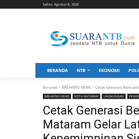
Sabtu, Agustus 8, 2026
BERANDA
NTB
EKONOMI
POL
Beranda
BREAKING NEWS
Cetak Generasi Berkuali
BREAKING NEWS
KOTA MATARAM
LINGKUNGAN
PENDI
Cetak Generasi Be
Mataram Gelar La
Kepemimpinan Si