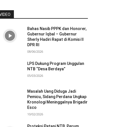
VIDEO
Bahas Nasib PPPK dan Honorer,
Gubernur Iqbal – Gubernur
Sherly Hadiri Rapat di Komisi II
DPR RI
08/06/2026
LPS Dukung Program Unggulan
NTB “Desa Berdaya”
05/03/2026
Masalah Uang Diduga Jadi
Pemicu, Sidang Perdana Ungkap
Kronologi Meninggalnya Brigadir
Esco
10/02/2026
Proteksi Petani NTB, Perum