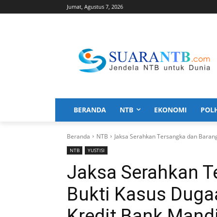
Jumat, Agustus 7, 2026
BERANDA
NTB
EKONOMI
POL
Beranda
NTB
Jaksa Serahkan Tersangka dan Barang
NTB
YUSTISI
Jaksa Serahkan T
Bukti Kasus Duga
Kredit Bank Mandi