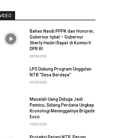
VIDEO
Bahas Nasib PPPK dan Honorer,
Gubernur Iqbal – Gubernur
Sherly Hadiri Rapat di Komisi II
DPR RI
08/06/2026
LPS Dukung Program Unggulan
NTB “Desa Berdaya”
05/03/2026
Masalah Uang Diduga Jadi
Pemicu, Sidang Perdana Ungkap
Kronologi Meninggalnya Brigadir
Esco
10/02/2026
Proteksi Petani NTB, Perum