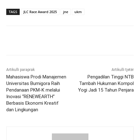
TAGS
JLC Race Award 2025
jne
ukm
Artikulli paraprak
Artikulli tjetër
Mahasiswa Prodi Manajemen
Pengadilan Tinggi NTB
Universitas Bumigora Raih
Tambah Hukuman Kompol
Pendanaan PKM-K melalui
Yogi Jadi 15 Tahun Penjara
Inovasi “RENEWEARTH”
Berbasis Ekonomi Kreatif
dan Lingkungan