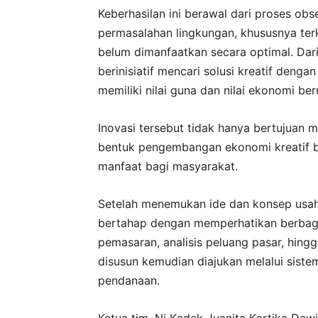
Keberhasilan ini berawal dari proses ob
permasalahan lingkungan, khususnya ter
belum dimanfaatkan secara optimal. Dar
berinisiatif mencari solusi kreatif deng
memiliki nilai guna dan nilai ekonomi b
Inovasi tersebut tidak hanya bertujuan m
bentuk pengembangan ekonomi kreatif b
manfaat bagi masyarakat.
Setelah menemukan ide dan konsep usah
bertahap dengan memperhatikan berbagai
pemasaran, analisis peluang pasar, hing
disusun kemudian diajukan melalui siste
pendanaan.
Ketua tim, Ni Kadek Juanita Kartika De