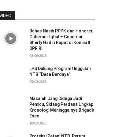
VIDEO
Bahas Nasib PPPK dan Honorer,
Gubernur Iqbal – Gubernur
Sherly Hadiri Rapat di Komisi II
DPR RI
08/06/2026
LPS Dukung Program Unggulan
NTB “Desa Berdaya”
05/03/2026
Masalah Uang Diduga Jadi
Pemicu, Sidang Perdana Ungkap
Kronologi Meninggalnya Brigadir
Esco
10/02/2026
Proteksi Petani NTB, Perum