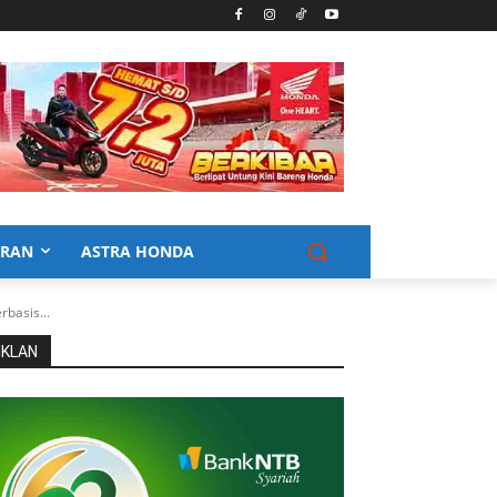
URAN
ASTRA HONDA
basis...
IKLAN