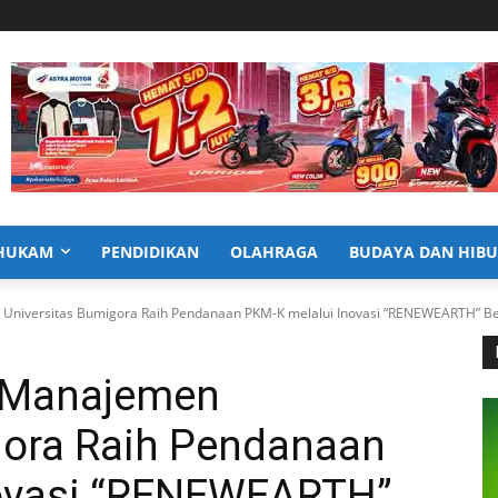
HUKAM
PENDIDIKAN
OLAHRAGA
BUDAYA DAN HIB
niversitas Bumigora Raih Pendanaan PKM-K melalui Inovasi “RENEWEARTH” Ber
 Manajemen
gora Raih Pendanaan
novasi “RENEWEARTH”