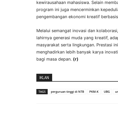
kewirausahaan mahasiswa. Selain membawa
program ini juga mencerminkan kepeduli
pengembangan ekonomi kreatif berbasis 
Melalui semangat inovasi dan kolaboras
lahirnya generasi muda yang kreatif, ad
masyarakat serta lingkungan. Prestasi i
menghadirkan lebih banyak karya inova
bagi masa depan.
(r)
IKLAN
TAGS
perguruan tinggi di NTB
PKM-K
UBG
u
Bagikan