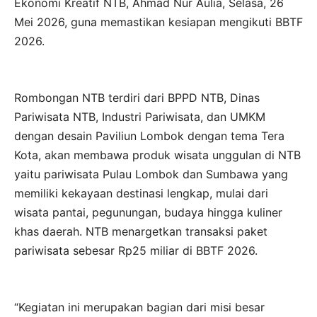
Ekonomi Kreatif NTB, Ahmad Nur Aulia, Selasa, 26
Mei 2026, guna memastikan kesiapan mengikuti BBTF
2026.
Rombongan NTB terdiri dari BPPD NTB, Dinas
Pariwisata NTB, Industri Pariwisata, dan UMKM
dengan desain Paviliun Lombok dengan tema Tera
Kota, akan membawa produk wisata unggulan di NTB
yaitu pariwisata Pulau Lombok dan Sumbawa yang
memiliki kekayaan destinasi lengkap, mulai dari
wisata pantai, pegunungan, budaya hingga kuliner
khas daerah. NTB menargetkan transaksi paket
pariwisata sebesar Rp25 miliar di BBTF 2026.
“Kegiatan ini merupakan bagian dari misi besar