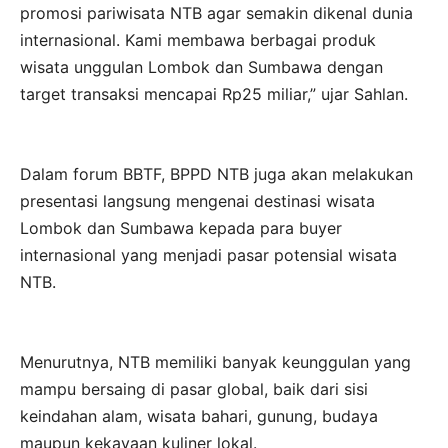
promosi pariwisata NTB agar semakin dikenal dunia
internasional. Kami membawa berbagai produk
wisata unggulan Lombok dan Sumbawa dengan
target transaksi mencapai Rp25 miliar,” ujar Sahlan.
Dalam forum BBTF, BPPD NTB juga akan melakukan
presentasi langsung mengenai destinasi wisata
Lombok dan Sumbawa kepada para buyer
internasional yang menjadi pasar potensial wisata
NTB.
Menurutnya, NTB memiliki banyak keunggulan yang
mampu bersaing di pasar global, baik dari sisi
keindahan alam, wisata bahari, gunung, budaya
maupun kekayaan kuliner lokal.