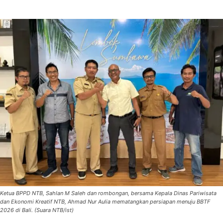
Ketua BPPD NTB, Sahlan M Saleh dan rombongan, bersama Kepala Dinas Pariwisata
dan Ekonomi Kreatif NTB, Ahmad Nur Aulia mematangkan persiapan menuju BBTF
2026 di Bali. (Suara NTB/ist)