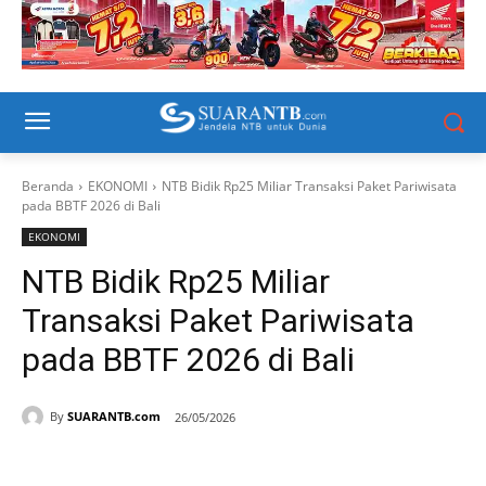
Beranda
EKONOMI
NTB Bidik Rp25 Miliar Transaksi Paket Pariwisata
pada BBTF 2026 di Bali
EKONOMI
NTB Bidik Rp25 Miliar
Transaksi Paket Pariwisata
pada BBTF 2026 di Bali
By
SUARANTB.com
26/05/2026