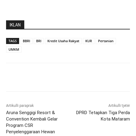
IKLAN
TAGS
BBRI
BRI
Kredit Usaha Rakyat
KUR
Pertanian
UMKM
Artikulli paraprak
Artikulli tjetër
Aruna Senggigi Resort &
DPRD Tetapkan Tiga Perda
Convention Kembali Gelar
Kota Mataram
Program CSR
Penyelenggaraan Hewan