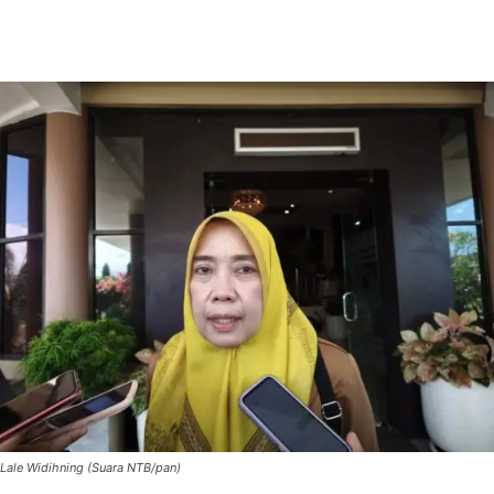
Lale Widihning (Suara NTB/pan)