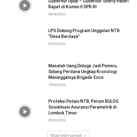
Gubernur Iqbal – Gubernur Sherly Hadiri
Rapat di Komisi II DPR RI
08/06/2026
LPS Dukung Program Unggulan NTB
“Desa Berdaya”
05/03/2026
Masalah Uang Diduga Jadi Pemicu,
Sidang Perdana Ungkap Kronologi
Meninggalnya Brigadir Esco
10/02/2026
Proteksi Petani NTB, Perum BULOG
Sosialisasi Asuransi Parametrik di
Lombok Timur
09/02/2026
Muat lebih banyak