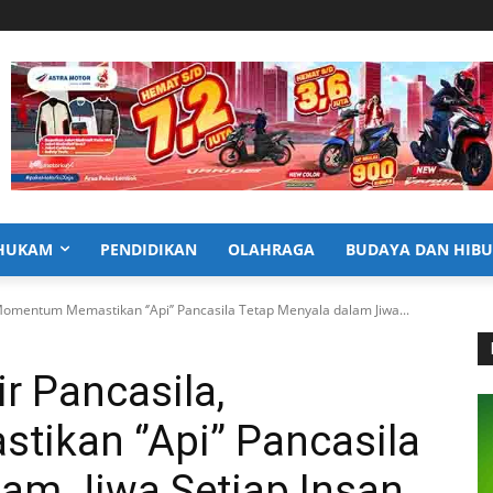
HUKAM
PENDIDIKAN
OLAHRAGA
BUDAYA DAN HIB
 Momentum Memastikan ‘’Api’’ Pancasila Tetap Menyala dalam Jiwa...
ir Pancasila,
kan ‘’Api’’ Pancasila
lam Jiwa Setiap Insan