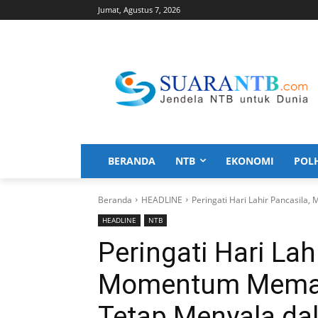
Jumat, Agustus 7, 2026
BERANDA
NTB
EKONOMI
POL
Beranda
HEADLINE
Peringati Hari Lahir Pancasila,
HEADLINE
NTB
Peringati Hari Lah
Momentum Memasti
Tetap Menyala da