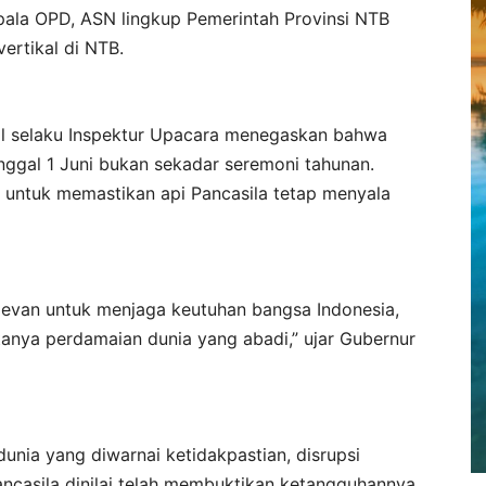
epala OPD, ASN lingkup Pemerintah Provinsi NTB
ertikal di NTB.
al selaku Inspektur Upacara menegaskan bahwa
anggal 1 Juni bukan sekadar seremoni tahunan.
 untuk memastikan api Pancasila tetap menyala
 relevan untuk menjaga keutuhan bangsa Indonesia,
tanya perdamaian dunia yang abadi,” ujar Gubernur
nia yang diwarnai ketidakpastian, disrupsi
Pancasila dinilai telah membuktikan ketangguhannya