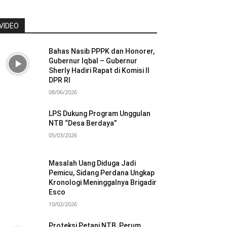
VIDEO
Bahas Nasib PPPK dan Honorer,
Gubernur Iqbal – Gubernur
Sherly Hadiri Rapat di Komisi II
DPR RI
08/06/2026
LPS Dukung Program Unggulan
NTB “Desa Berdaya”
05/03/2026
Masalah Uang Diduga Jadi
Pemicu, Sidang Perdana Ungkap
Kronologi Meninggalnya Brigadir
Esco
10/02/2026
Proteksi Petani NTB, Perum