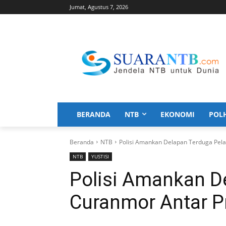
Jumat, Agustus 7, 2026
BERANDA
NTB
EKONOMI
POL
Beranda
NTB
Polisi Amankan Delapan Terduga Pela
NTB
YUSTISI
Polisi Amankan D
Curanmor Antar P