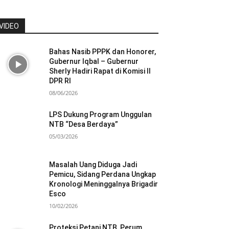
VIDEO
Bahas Nasib PPPK dan Honorer,
Gubernur Iqbal – Gubernur
Sherly Hadiri Rapat di Komisi II
DPR RI
08/06/2026
LPS Dukung Program Unggulan
NTB “Desa Berdaya”
05/03/2026
Masalah Uang Diduga Jadi
Pemicu, Sidang Perdana Ungkap
Kronologi Meninggalnya Brigadir
Esco
10/02/2026
Proteksi Petani NTB, Perum