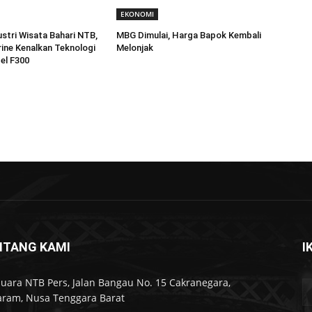
EKONOMI
stri Wisata Bahari NTB,
MBG Dimulai, Harga Bapok Kembali
ine Kenalkan Teknologi
Melonjak
el F300
NTANG KAMI
I
Suara NTB Pers, Jalan Bangau No. 15 Cakranegara,
ram, Nusa Tenggara Barat