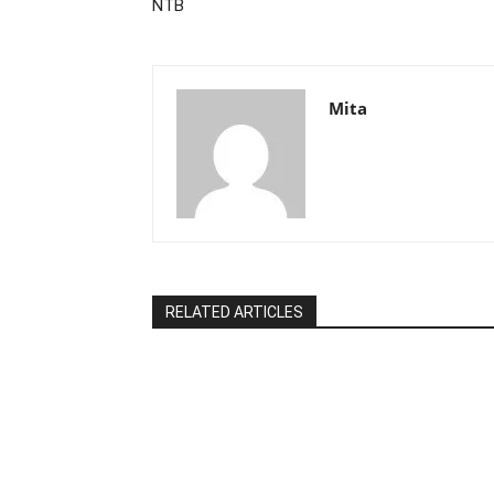
NTB
Mita
RELATED ARTICLES