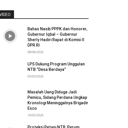
VIDEO
Bahas Nasib PPPK dan Honorer,
Gubernur Iqbal – Gubernur
Sherly Hadiri Rapat di Komisi II
DPR RI
08/06/2026
LPS Dukung Program Unggulan
NTB “Desa Berdaya”
05/03/2026
Masalah Uang Diduga Jadi
Pemicu, Sidang Perdana Ungkap
Kronologi Meninggalnya Brigadir
Esco
10/02/2026
Proteksi Petani NTB, Perum