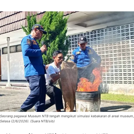
Seorang pegawai Museum NTB tengah mengikuti simulasi kebakaran di areal museum,
Selasa (2/6/2026). (Suara NTB/sib)