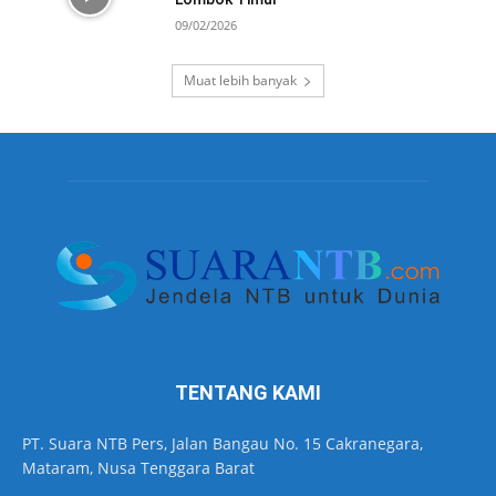
09/02/2026
Muat lebih banyak
TENTANG KAMI
PT. Suara NTB Pers, Jalan Bangau No. 15 Cakranegara,
Mataram, Nusa Tenggara Barat