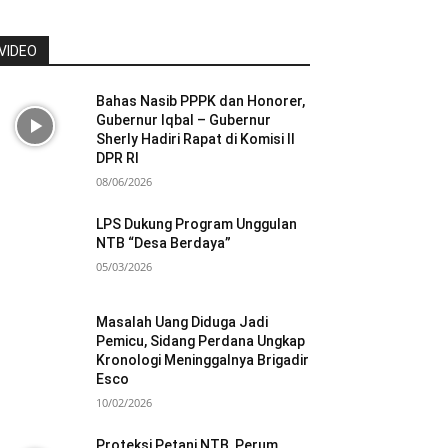
VIDEO
Bahas Nasib PPPK dan Honorer,
Gubernur Iqbal – Gubernur
Sherly Hadiri Rapat di Komisi II
DPR RI
08/06/2026
LPS Dukung Program Unggulan
NTB “Desa Berdaya”
05/03/2026
Masalah Uang Diduga Jadi
Pemicu, Sidang Perdana Ungkap
Kronologi Meninggalnya Brigadir
Esco
10/02/2026
Proteksi Petani NTB, Perum