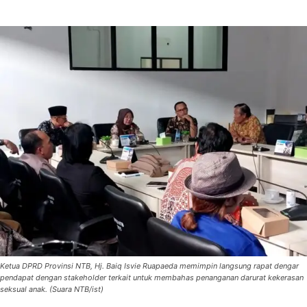
Ketua DPRD Provinsi NTB, Hj. Baiq Isvie Ruapaeda memimpin langsung rapat dengar
pendapat dengan stakeholder terkait untuk membahas penanganan darurat kekerasan
seksual anak. (Suara NTB/ist)