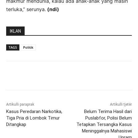
makmur mendunia, kalau ada anak-anak yang masih
terluka,” serunya.
(ndi)
IKLAN
TAGS
Politik
Artikulli paraprak
Artikulli tjetër
Kasus Peredaran Narkotika,
Belum Terima Hasil dari
Tiga Pria di Lombok Timur
Puslabfor, Polisi Belum
Ditangkap
Tetapkan Tersangka Kasus
Meninggalnya Mahasiswi
Unram