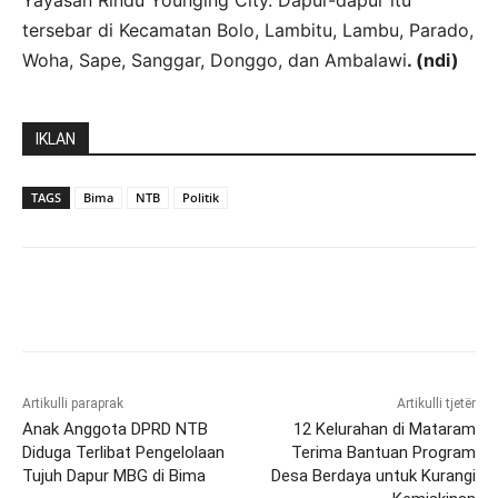
Yayasan Rindu Younging City. Dapur-dapur itu
tersebar di Kecamatan Bolo, Lambitu, Lambu, Parado,
Woha, Sape, Sanggar, Donggo, dan Ambalawi
. (ndi)
IKLAN
TAGS
Bima
NTB
Politik
Artikulli paraprak
Artikulli tjetër
Anak Anggota DPRD NTB
12 Kelurahan di Mataram
Diduga Terlibat Pengelolaan
Terima Bantuan Program
Tujuh Dapur MBG di Bima
Desa Berdaya untuk Kurangi