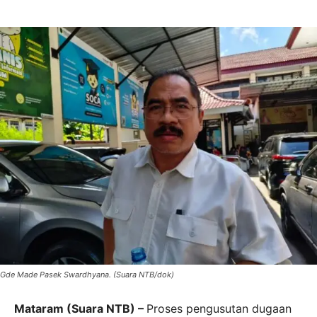
Gde Made Pasek Swardhyana. (Suara NTB/dok)
Mataram (Suara NTB) –
Proses pengusutan dugaan