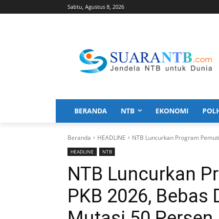
Sabtu, Agustus 8, 2026
BERANDA
NTB
EKONOMI
POL
Beranda
HEADLINE
NTB Luncurkan Program Pemutih
HEADLINE
NTB
NTB Luncurkan P
PKB 2026, Bebas 
Mutasi 50 Persen