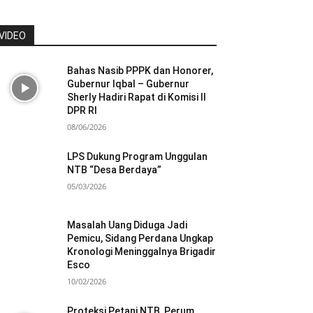
VIDEO
Bahas Nasib PPPK dan Honorer,
Gubernur Iqbal – Gubernur
Sherly Hadiri Rapat di Komisi II
DPR RI
08/06/2026
LPS Dukung Program Unggulan
NTB “Desa Berdaya”
05/03/2026
Masalah Uang Diduga Jadi
Pemicu, Sidang Perdana Ungkap
Kronologi Meninggalnya Brigadir
Esco
10/02/2026
Proteksi Petani NTB, Perum