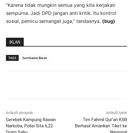
“Karena tidak mungkin semua yang kita kerjakan
sempurna. Jadi OPD jangan anti kritik. Itu kontrol
sosial, pemicu semangat juga,” tandasnya.
(bug)
IKLAN
TAGS
Sumbawa Barat
Artikulli paraprak
Artikulli tjetër
Gerebek Kampung Rawan
Tim Fahmil Qur’an KSB
Narkoba, Polisi Sita 6,22
Berhasil Amankan Tiket ke
Gram Sabu
Nasional