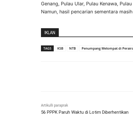
Genang, Pulau Ular, Pulau Kenawa, Pulau
Namun, hasil pencarian sementara masih ni
IKLAN
TAGS
KSB
NTB
Penumpang Melompat di Perair
Bagikan
Artikulli paraprak
56 PPPK Paruh Waktu di Lotim Diberhentikan