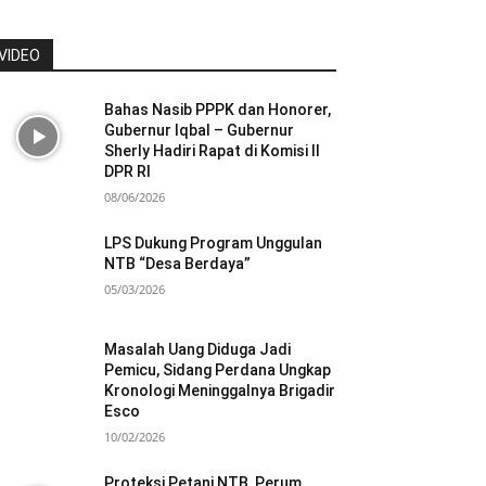
VIDEO
Bahas Nasib PPPK dan Honorer,
Gubernur Iqbal – Gubernur
Sherly Hadiri Rapat di Komisi II
DPR RI
08/06/2026
LPS Dukung Program Unggulan
NTB “Desa Berdaya”
05/03/2026
Masalah Uang Diduga Jadi
Pemicu, Sidang Perdana Ungkap
Kronologi Meninggalnya Brigadir
Esco
10/02/2026
Proteksi Petani NTB, Perum