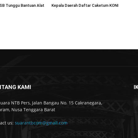
SB Tunggu Bantuan Alat
Kepala Daerah Daftar Caketum KONI
NTANG KAMI
I
Suara NTB Pers, Jalan Bangau No. 15 Cakranegara,
ram, Nusa Tenggara Barat
act us:
suarantbcom@gmail.com