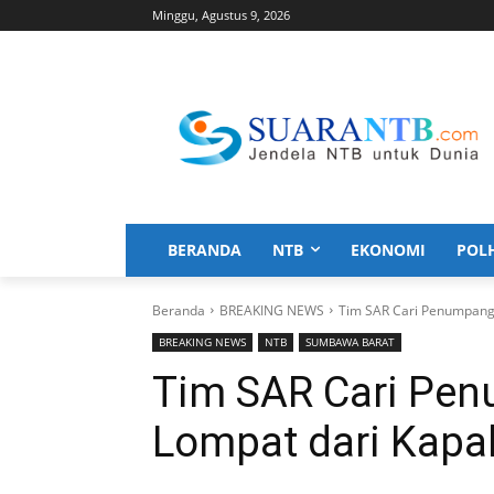
Minggu, Agustus 9, 2026
BERANDA
NTB
EKONOMI
POL
Beranda
BREAKING NEWS
Tim SAR Cari Penumpang y
BREAKING NEWS
NTB
SUMBAWA BARAT
Tim SAR Cari Pe
Lompat dari Kapal