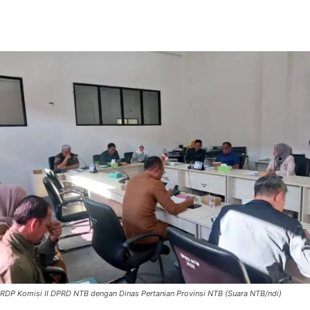
RDP Komisi II DPRD NTB dengan Dinas Pertanian Provinsi NTB (Suara NTB/ndi)