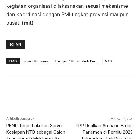
kegiatan organisasi dilaksanakan sesuai mekanisme
dan koordinasi dengan PMI tingkat provinsi maupun
pusat
. (mit)
IKLAN
TAGS
Kejari Mataram
Korupsi PMI Lombok Barat
NTB
Artikulli paraprak
Artikulli tjetër
PBNU Turun Lakukan Survei
PPP Usulkan Ambang Batas
Kesiapan NTB sebagai Calon
Parlemen di Pemilu 2029
Tuan Rumah Muktamar Ke-
Diturunkan Jadi Dua atau