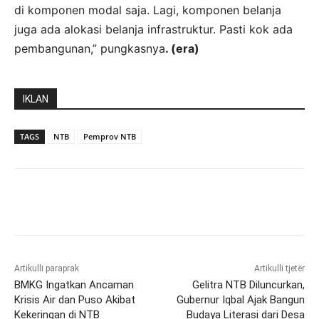
di komponen modal saja. Lagi, komponen belanja
juga ada alokasi belanja infrastruktur. Pasti kok ada
pembangunan,” pungkasnya
. (era)
IKLAN
TAGS
NTB
Pemprov NTB
Artikulli paraprak
Artikulli tjetër
BMKG Ingatkan Ancaman
Gelitra NTB Diluncurkan,
Krisis Air dan Puso Akibat
Gubernur Iqbal Ajak Bangun
Kekeringan di NTB
Budaya Literasi dari Desa