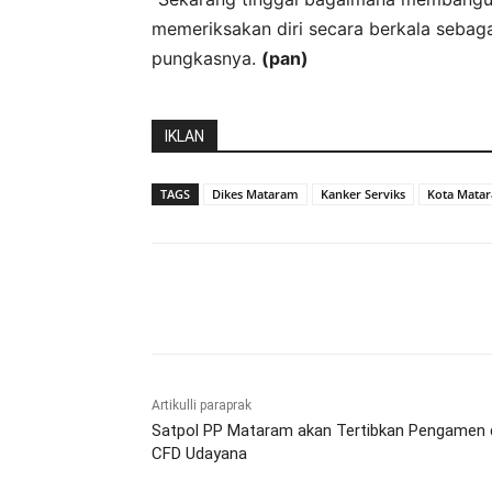
memeriksakan diri secara berkala sebaga
pungkasnya.
(pan)
IKLAN
TAGS
Dikes Mataram
Kanker Serviks
Kota Mata
Bagikan
Artikulli paraprak
Satpol PP Mataram akan Tertibkan Pengamen 
CFD Udayana