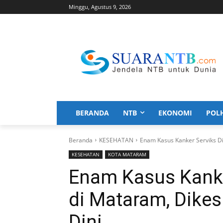
Minggu, Agustus 9, 2026
BERANDA
NTB
EKONOMI
POL
Beranda
KESEHATAN
Enam Kasus Kanker Serviks D
KESEHATAN
KOTA MATARAM
Enam Kasus Kanke
di Mataram, Dikes
Dini