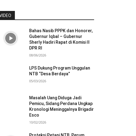
VIDEO
Bahas Nasib PPPK dan Honorer,
Gubernur Iqbal – Gubernur
Sherly Hadiri Rapat di Komisi II
DPR RI
08/06/2026
LPS Dukung Program Unggulan
NTB “Desa Berdaya”
05/03/2026
Masalah Uang Diduga Jadi
Pemicu, Sidang Perdana Ungkap
Kronologi Meninggalnya Brigadir
Esco
10/02/2026
Proteksi Petani NTB, Perum