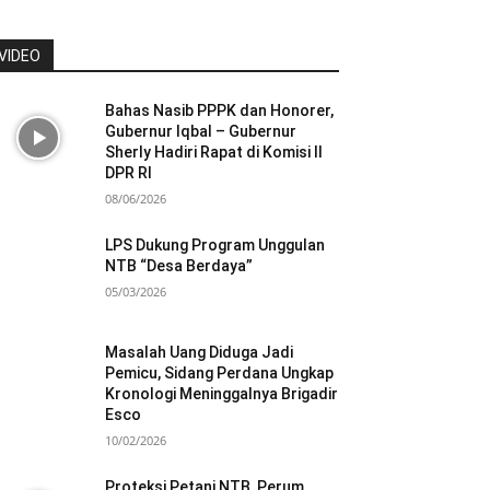
VIDEO
Bahas Nasib PPPK dan Honorer,
Gubernur Iqbal – Gubernur
Sherly Hadiri Rapat di Komisi II
DPR RI
08/06/2026
LPS Dukung Program Unggulan
NTB “Desa Berdaya”
05/03/2026
Masalah Uang Diduga Jadi
Pemicu, Sidang Perdana Ungkap
Kronologi Meninggalnya Brigadir
Esco
10/02/2026
Proteksi Petani NTB, Perum