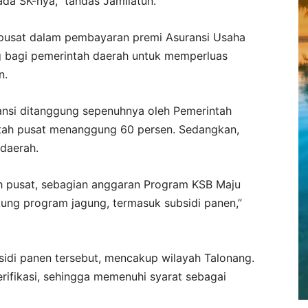
ada SK-nya,” tandas Jamilatun.
pusat dalam pembayaran premi Asuransi Usaha
g bagi pemerintah daerah untuk memperluas
n.
ansi ditanggung sepenuhnya oleh Pemerintah
tah pusat menanggung 60 persen. Sedangkan,
daerah.
h pusat, sebagian anggaran Program KSB Maju
kung program jagung, termasuk subsidi panen,”
idi panen tersebut, mencakup wilayah Talonang.
erifikasi, sehingga memenuhi syarat sebagai