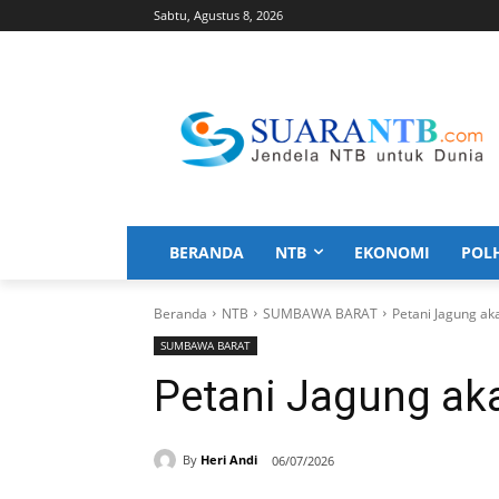
Sabtu, Agustus 8, 2026
BERANDA
NTB
EKONOMI
POL
Beranda
NTB
SUMBAWA BARAT
Petani Jagung ak
SUMBAWA BARAT
Petani Jagung aka
By
Heri Andi
06/07/2026