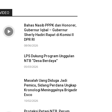
VIDEO
Bahas Nasib PPPK dan Honorer,
Gubernur Iqbal – Gubernur
Sherly Hadiri Rapat di Komisi II
DPR RI
08/06/2026
LPS Dukung Program Unggulan
NTB “Desa Berdaya”
05/03/2026
Masalah Uang Diduga Jadi
Pemicu, Sidang Perdana Ungkap
Kronologi Meninggalnya Brigadir
Esco
10/02/2026
Proteksi Petani NTB, Perum