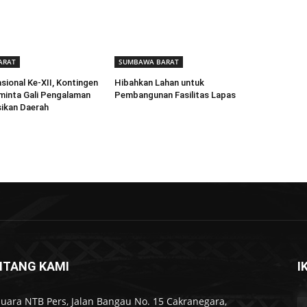
ARAT
SUMBAWA BARAT
ional Ke-XII, Kontingen
Hibahkan Lahan untuk
minta Gali Pengalaman
Pembangunan Fasilitas Lapas
ikan Daerah
NTANG KAMI
I
Suara NTB Pers, Jalan Bangau No. 15 Cakranegara,