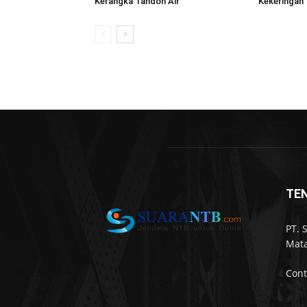
Kerangka Tandon Air
Kekeringan
TE
PT. 
Mata
Cont