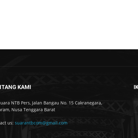
NTANG KAMI
I
Suara NTB Pers, Jalan Bangau No. 15 Cakranegara,
ram, Nusa Tenggara Barat
act us:
suarantbcom@gmail.com