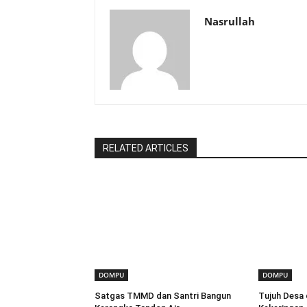
Nasrullah
RELATED ARTICLES
DOMPU
DOMPU
Satgas TMMD dan Santri Bangun
Tujuh Desa 