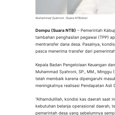
Muhammad Syahroni. (Suara NTB/dok)
Dompu (Suara NTB)
– Pemerintah Kabu
tambahan penghasilan pegawai (TPP) apar
mentransfer dana desa. Pasalnya, kondi
pasca menerima transfer dari pemerintah
Kepala Badan Pengelolaan Keuangan da
Muhammad Syahroni, SP., MM., Minggu (5
telah membaik karena dipengaruhi masuk
meningkatnya realisasi Pendapatan Asli 
“Alhamdulillah, kondisi kas daerah saat
kebutuhan belanja operasional daerah, 
pemerintah desa yang sebelumnya sempat