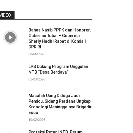
VIDEO
Bahas Nasib PPPK dan Honorer,
Gubernur Iqbal – Gubernur
Sherly Hadiri Rapat di Komisi II
DPR RI
08/06/2026
LPS Dukung Program Unggulan
NTB “Desa Berdaya”
05/03/2026
Masalah Uang Diduga Jadi
Pemicu, Sidang Perdana Ungkap
Kronologi Meninggalnya Brigadir
Esco
10/02/2026
Proteksi Petani NTB, Perum