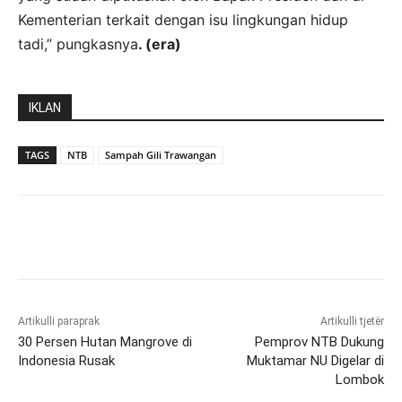
Kementerian terkait dengan isu lingkungan hidup
tadi,” pungkasnya
. (era)
IKLAN
TAGS
NTB
Sampah Gili Trawangan
Artikulli paraprak
Artikulli tjetër
30 Persen Hutan Mangrove di
Pemprov NTB Dukung
Indonesia Rusak
Muktamar NU Digelar di
Lombok