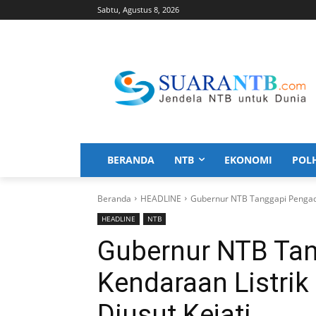
Sabtu, Agustus 8, 2026
BERANDA
NTB
EKONOMI
POL
Beranda
HEADLINE
Gubernur NTB Tanggapi Pengadaa
HEADLINE
NTB
Gubernur NTB Ta
Kendaraan Listrik
Diusut Kejati