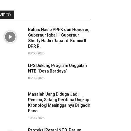
VIDEO
Bahas Nasib PPPK dan Honorer,
Gubernur Iqbal – Gubernur
Sherly Hadiri Rapat di Komisi II
DPR RI
08/06/2026
LPS Dukung Program Unggulan
NTB “Desa Berdaya”
05/03/2026
Masalah Uang Diduga Jadi
Pemicu, Sidang Perdana Ungkap
Kronologi Meninggalnya Brigadir
Esco
10/02/2026
Proteksi Petani NTB, Perum