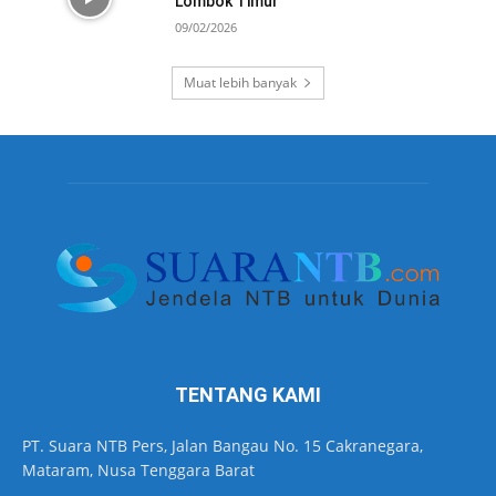
Lombok Timur
09/02/2026
Muat lebih banyak
TENTANG KAMI
PT. Suara NTB Pers, Jalan Bangau No. 15 Cakranegara,
Mataram, Nusa Tenggara Barat