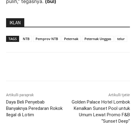
pulih,” tegasnya.
(bul)
IKLAN
TAGS
NTB
Pemprov NTB
Peternak
Peternak Unggas
telur
Artikulli paraprak
Artikulli tjetër
Daya Beli Penyebab
Golden Palace Hotel Lombok
Banyaknya Peredaran Rokok
Kenalkan Sunset Pool untuk
Ilegal di Lotim
Umum Lewat Promo F&B
“Sunset Deep”