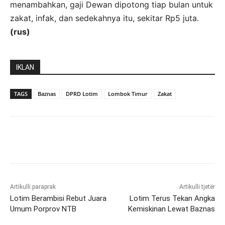
menambahkan, gaji Dewan dipotong tiap bulan untuk
zakat, infak, dan sedekahnya itu, sekitar Rp5 juta.
(rus)
IKLAN
TAGS
Baznas
DPRD Lotim
Lombok Timur
Zakat
Artikulli paraprak
Artikulli tjetër
Lotim Berambisi Rebut Juara
Lotim Terus Tekan Angka
Umum Porprov NTB
Kemiskinan Lewat Baznas