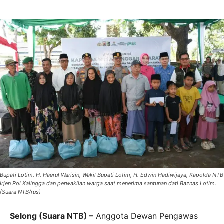
Bupati Lotim, H. Haerul Warisin, Wakil Bupati Lotim, H. Edwin Hadiwijaya, Kapolda NTB
Irjen Pol Kalingga dan perwakilan warga saat menerima santunan dati Baznas Lotim.
(Suara NTB/rus)
Selong (Suara NTB) –
Anggota Dewan Pengawas