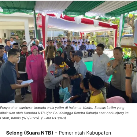
Penyerahan santunan kepada anak yatim di halaman Kantor Baznas Lotim yang
dilakukan oleh Kapolda NTB Irjen Pol Kalingga Rendra Raharja saat berkunjung ke
Lotim, Kamis (9/7/2026). (Suara NTB/rus)
Selong (Suara NTB)
– Pemerintah Kabupaten