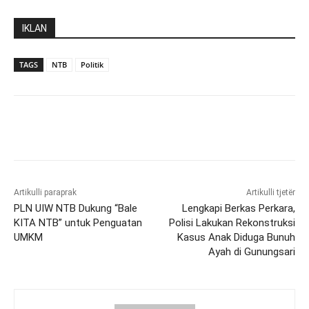
IKLAN
TAGS
NTB
Politik
Artikulli paraprak
Artikulli tjetër
PLN UIW NTB Dukung “Bale
Lengkapi Berkas Perkara,
KITA NTB” untuk Penguatan
Polisi Lakukan Rekonstruksi
UMKM
Kasus Anak Diduga Bunuh
Ayah di Gunungsari