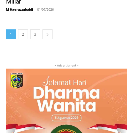
Miliar
M Haeruzzubaidi
-
01/07/2026
1
2
3
- Advertisment -