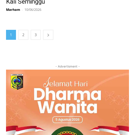
Kali Seminggu
Marham
-
10/06/2026
1
2
3
- Advertisment -