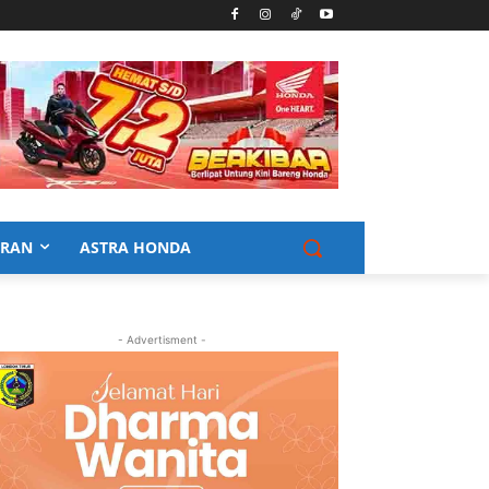
URAN
ASTRA HONDA
- Advertisment -