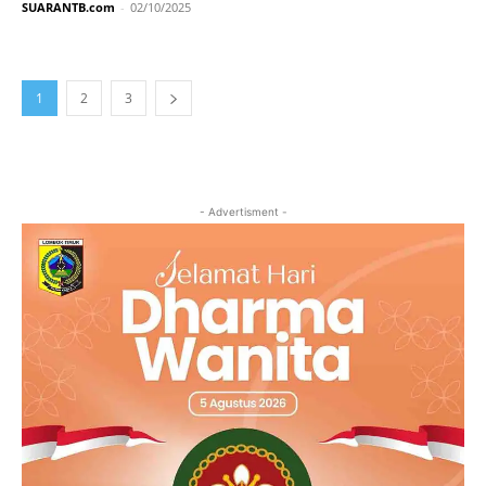
SUARANTB.com
-
02/10/2025
1
2
3
- Advertisment -