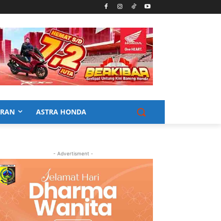
URAN
ASTRA HONDA
- Advertisment -