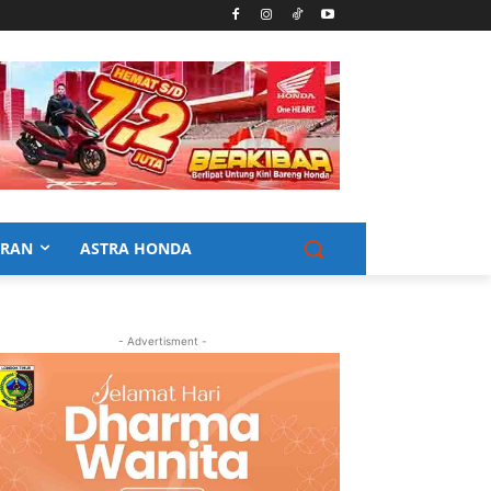
URAN
ASTRA HONDA
- Advertisment -