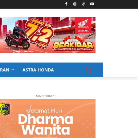
URAN
ASTRA HONDA
- Advertisment -