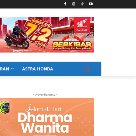
URAN
ASTRA HONDA
- Advertisment -