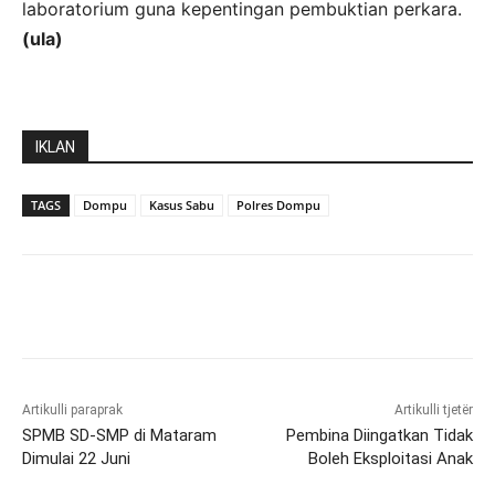
laboratorium guna kepentingan pembuktian perkara.
(ula)
IKLAN
TAGS
Dompu
Kasus Sabu
Polres Dompu
Artikulli paraprak
Artikulli tjetër
SPMB SD-SMP di Mataram
Pembina Diingatkan Tidak
Dimulai 22 Juni
Boleh Eksploitasi Anak