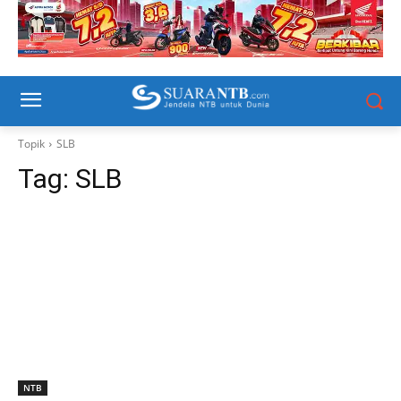
Topik
SLB
Tag:
SLB
NTB