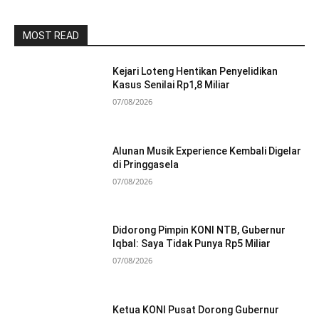
MOST READ
Kejari Loteng Hentikan Penyelidikan
Kasus Senilai Rp1,8 Miliar
07/08/2026
Alunan Musik Experience Kembali Digelar
di Pringgasela
07/08/2026
Didorong Pimpin KONI NTB, Gubernur
Iqbal: Saya Tidak Punya Rp5 Miliar
07/08/2026
Ketua KONI Pusat Dorong Gubernur