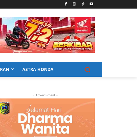
URAN
ASTRA HONDA
- Advertisment -