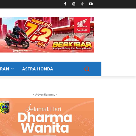
URAN
ASTRA HONDA
- Advertisment -