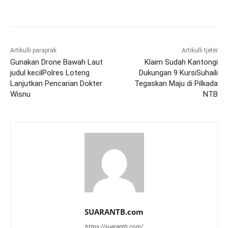
Artikulli paraprak
Artikulli tjetër
Gunakan Drone Bawah Laut
Klaim Sudah Kantongi
judul kecilPolres Loteng
Dukungan 9 KursiSuhaili
Lanjutkan Pencarian Dokter
Tegaskan Maju di Pilkada
Wisnu
NTB
SUARANTB.com
https://suarantb.com/