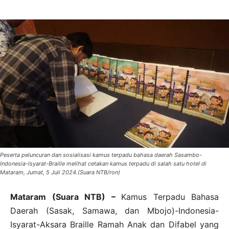
Peserta peluncuran dan sosialisasi kamus terpadu bahasa daerah Sasambo-
Indonesia-Isyarat-Braille melihat cetakan kamus terpadu di salah satu hotel di
Mataram, Jumat, 5 Juli 2024.(Suara NTB/ron)
Mataram (Suara NTB) –
Kamus Terpadu Bahasa
Daerah (Sasak, Samawa, dan Mbojo)-Indonesia-
Isyarat-Aksara Braille Ramah Anak dan Difabel yang